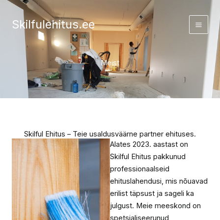
Skip
to
Skilfulehitus.ee
content
Meist
Skilful Ehitus – Teie usaldusväärne partner ehituses.
Alates 2023. aastast on
Skilful Ehitus pakkunud
professionaalseid
ehituslahendusi, mis nõuavad
erilist täpsust ja sageli ka
julgust. Meie meeskond on
spetsialiseerunud