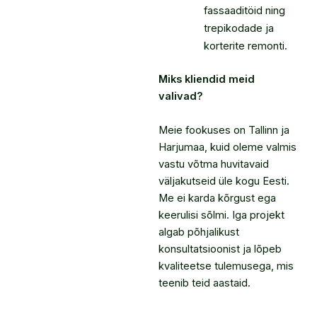
fassaaditöid ning
trepikodade ja
korterite remonti.
Miks kliendid meid
valivad?
Meie fookuses on Tallinn ja
Harjumaa, kuid oleme valmis
vastu võtma huvitavaid
väljakutseid üle kogu Eesti.
Me ei karda kõrgust ega
keerulisi sõlmi. Iga projekt
algab põhjalikust
konsultatsioonist ja lõpeb
kvaliteetse tulemusega, mis
teenib teid aastaid.