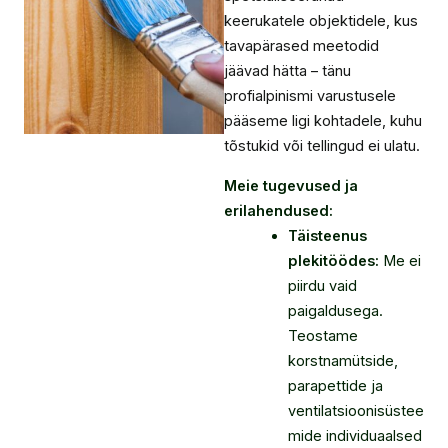
keerukatele objektidele, kus
tavapärased meetodid
jäävad hätta – tänu
profialpinismi varustusele
pääseme ligi kohtadele, kuhu
tõstukid või tellingud ei ulatu.
Meie tugevused ja
erilahendused:
Täisteenus
plekitöödes:
Me ei
piirdu vaid
paigaldusega.
Teostame
korstnamütside,
parapettide ja
ventilatsioonisüstee
mide individuaalsed