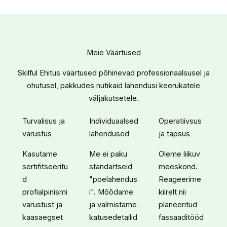
Meie Väärtused​
Skilful Ehitus väärtused põhinevad professionaalsusel ja
ohutusel, pakkudes nutikaid lahendusi keerukatele
väljakutsetele.
Turvalisus ja
Individuaalsed
Operatiivsus
varustus
lahendused
ja täpsus
Kasutame
Me ei paku
Oleme liikuv
sertifitseeritu
standartseid
meeskond.
d
"poelahendus
Reageerime
profialpinismi
i". Mõõdame
kiirelt nii
varustust ja
ja valmistame
planeeritud
kaasaegset
katusedetailid
fassaaditööd