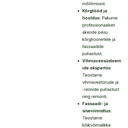
mõõtmised.
Kõrgtööd ja
hooldus:
Pakume
professionaalset
akende pesu
kõrghoonetele ja
fassaadide
puhastust.
Vihmaveesüsteem
ide ekspertiis:
Teostame
vihmaveetorude ja
-rennide puhastust
ning remonti.
Fassaadi- ja
siseviimistlus:
Teostame
kõikvõimalikke