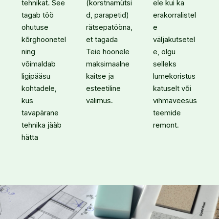
tehnikat. See
(korstnamütsi
ele kui ka
tagab töö
d, parapetid)
erakorralistel
ohutuse
rätsepatööna,
e
kõrghoonetel
et tagada
väljakutsetel
ning
Teie hoonele
e, olgu
võimaldab
maksimaalne
selleks
ligipääsu
kaitse ja
lumekoristus
kohtadele,
esteetiline
katuselt või
kus
välimus.
vihmaveesüs
tavapärane
teemide
tehnika jääb
remont.
hätta